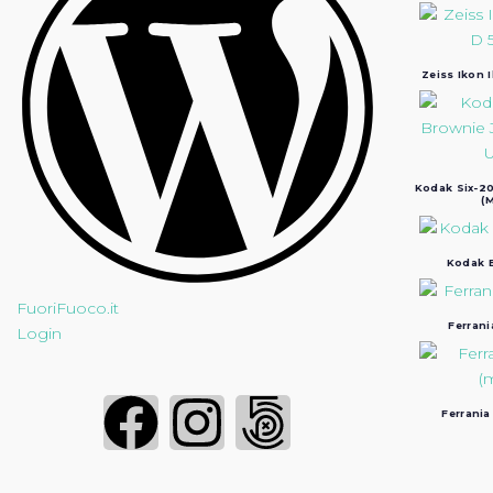
Zeiss Ikon 
Kodak Six-20
(M
Kodak B
FuoriFuoco.it
Ferrani
Login
Ferrania