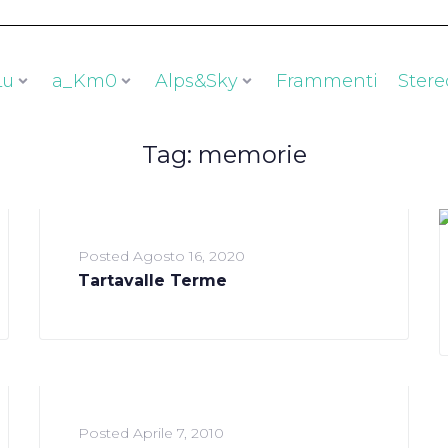
Lu
a_Km0
Alps&Sky
Frammenti
Stere
Tag:
memorie
Posted
Agosto 16, 2020
Tartavalle Terme
Posted
Aprile 7, 2010