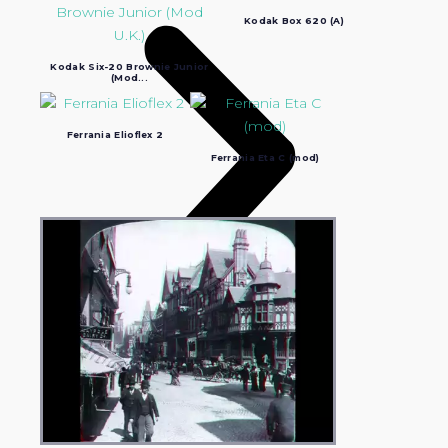
Kodak Box 620 (A)
Kodak Six-20 Brownie Junior
(Mod...
Ferrania Elioflex 2
Ferrania Eta C (mod)