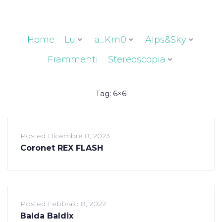
Home
Lu
a_Km0
Alps&Sky
Frammenti
Stereoscopia
Tag:
6×6
Posted
Dicembre 8, 2023
Coronet REX FLASH
Posted
Febbraio 8, 2022
Balda Baldix