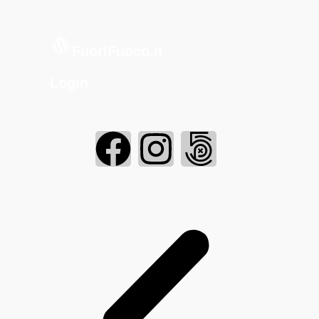
FuoriFuoco.it
Login