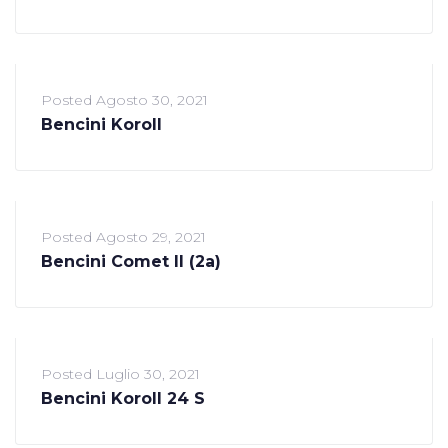
Posted
Agosto 30, 2021
Bencini Koroll
Posted
Agosto 29, 2021
Bencini Comet II (2a)
Posted
Luglio 30, 2021
Bencini Koroll 24 S