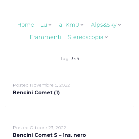
Home
Lu
a_Km0
Alps&Sky
Frammenti
Stereoscopia
Tag:
3×4
Posted
Novembre 5, 2022
Bencini Comet (1)
Posted
Ottobre 23, 2022
Bencini Comet S – ins. nero