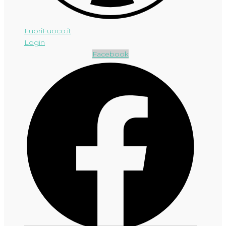
FuoriFuoco.it
Login
Facebook