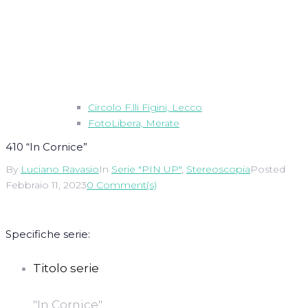
Circolo F.lli Figini, Lecco
FotoLibera, Merate
410 “In Cornice”
By
Luciano Ravasio
In
Serie "PIN UP"
,
Stereoscopia
Posted
Febbraio 11, 2023
0 Comment(s)
Specifiche serie:
Titolo serie
"In Cornice"