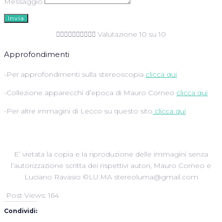
Messaggio
Invia










Valutazione 10 su 10
Approfondimenti
-Per approfondimenti sulla stereoscopia
clicca qui
-Collezione apparecchi d’epoca di Mauro Corneo
clicca qui
-Per altre immagini di Lecco su questo sito
clicca qui
E’ vietata la copia e la riproduzione delle immagini senza
l’autorizzazione scritta dei rispettivi autori, Mauro Corneo e
Luciano Ravasio ©LU.MA stereoluma@gmail.com
Post Views:
164
Condividi: