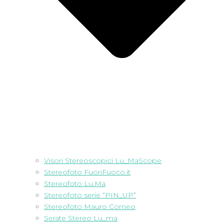
Visori Stereoscopici Lu_MaScope
Stereofoto FuoriFuoco.it
Stereofoto Lu.Ma
Stereofoto serie “PIN_UP”
Stereofoto Mauro Corneo
Serate Stereo Lu_ma