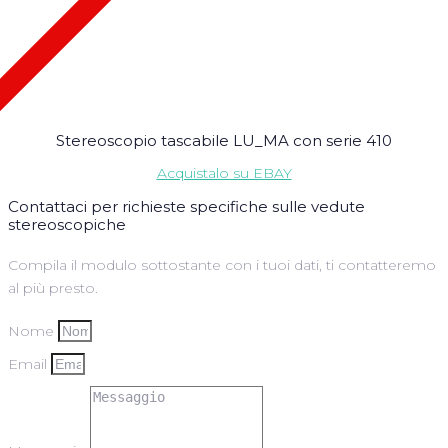
Stereoscopio tascabile LU_MA con serie 410
Acquistalo su EBAY
Contattaci per richieste specifiche sulle vedute
stereoscopiche
Compila il modulo sottostante con i tuoi dati, ti contatteremo
al più presto.
Nome
Email