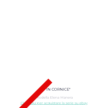
410 "IN CORNICE"
Modella Elena Manera
Clicca qui per acquistare la serie su ebay