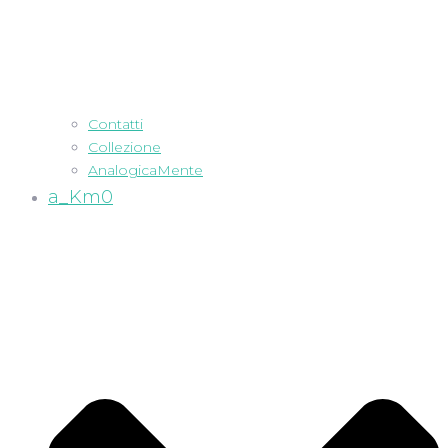
Contatti
Collezione
AnalogicaMente
a_Km0