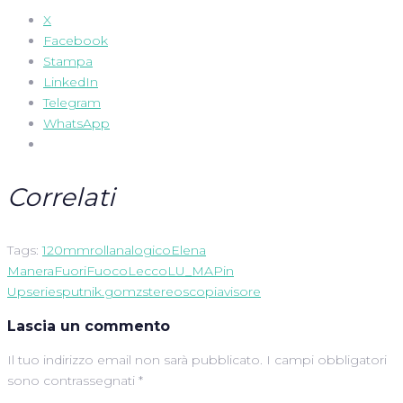
X
Facebook
Stampa
LinkedIn
Telegram
WhatsApp
Correlati
Tags:
120mmroll
analogico
Elena
Manera
FuoriFuoco
Lecco
LU_MA
Pin
Up
serie
sputnik.gomz
stereoscopia
visore
Lascia un commento
Il tuo indirizzo email non sarà pubblicato.
I campi obbligatori
sono contrassegnati
*