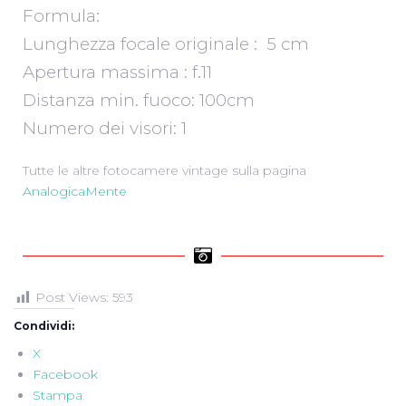
Formula:
Lunghezza focale originale : 5 cm
Apertura massima : f.11
Distanza min. fuoco: 100cm
Numero dei visori: 1
Tutte le altre fotocamere vintage sulla pagina
AnalogicaMente
Post Views:
593
Condividi:
X
Facebook
Stampa