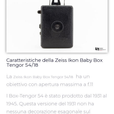
Caratteristiche della Zeiss Ikon Baby Box
Tengor 54/18
La
ha un
Zeiss Ikon Baby Box Tengor 54/18
obiettivo con apertura massima a f.11
l Box-Tengor 54 è stato prodotto dal 1931 al
1945. Questa versione del 1931 non ha
nessuna decorazione esagonale sul