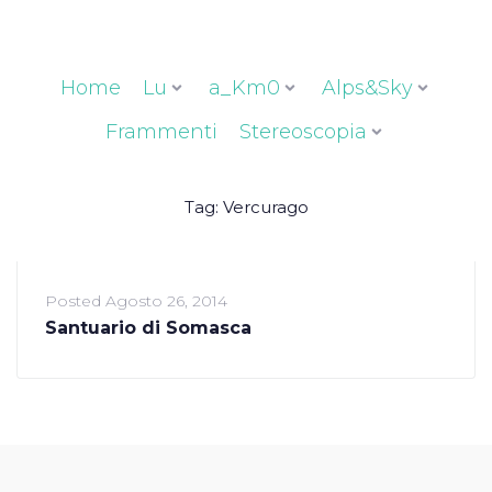
Home
Lu
a_Km0
Alps&Sky
Frammenti
Stereoscopia
Tag:
Vercurago
Posted
Agosto 26, 2014
Santuario di Somasca