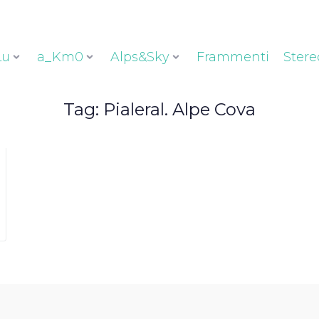
Lu
a_Km0
Alps&Sky
Frammenti
Stere
Tag:
Pialeral. Alpe Cova