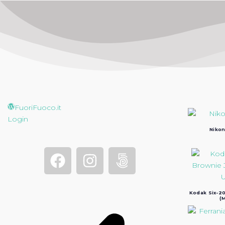
FuoriFuoco.it
Login
Nikon
Kodak Six-20
(M