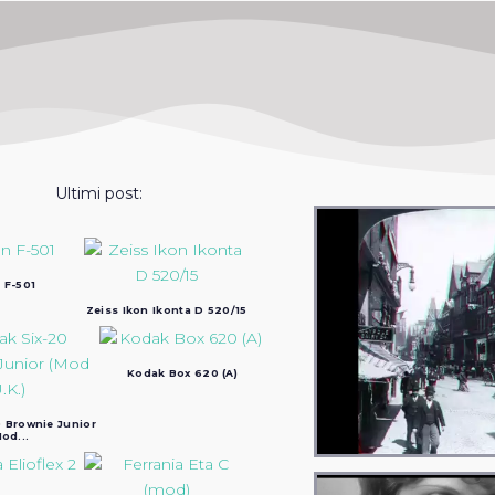
Ultimi post:
 F-501
Zeiss Ikon Ikonta D 520/15
Kodak Box 620 (A)
 Brownie Junior
od...