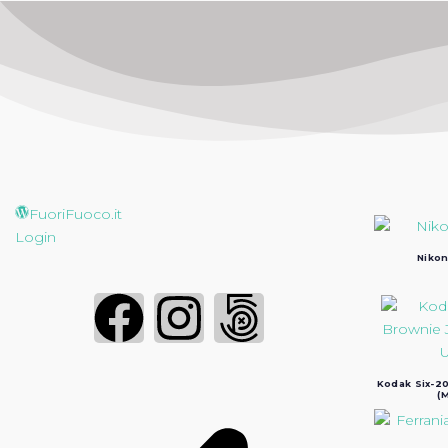
FuoriFuoco.it
Login
Nikon
Kodak Six-20
(M