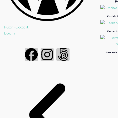
(M
Kodak B
FuoriFuoco.it
Ferrani
Login
Ferrania