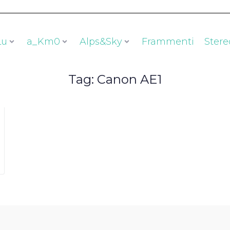
Lu
a_Km0
Alps&Sky
Frammenti
Stere
Tag:
Canon AE1