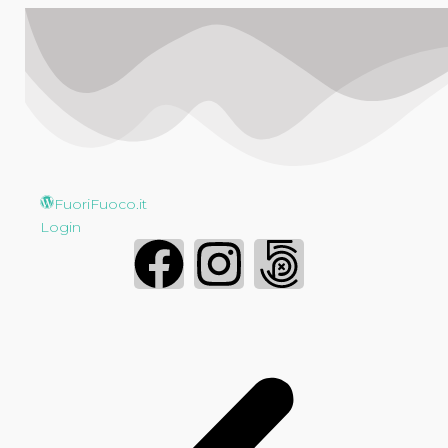
FuoriFuoco.it
Login