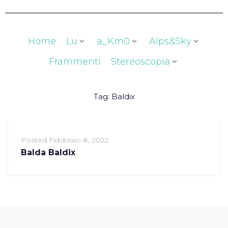
Home
Lu
a_Km0
Alps&Sky
Frammenti
Stereoscopia
Tag:
Baldix
Posted
Febbraio 8, 2022
Balda Baldix