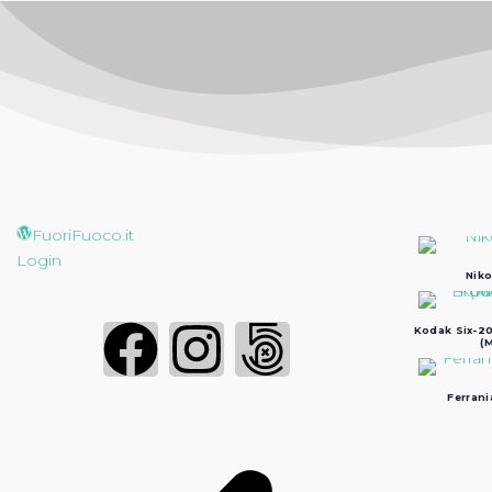
FuoriFuoco.it
Login
Niko
Kodak Six-20
(M
Ferrani