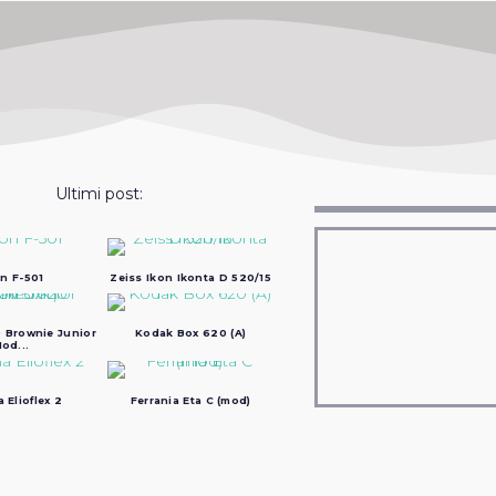
Ultimi post:
n F-501
Zeiss Ikon Ikonta D 520/15
 Brownie Junior
Kodak Box 620 (A)
od...
a Elioflex 2
Ferrania Eta C (mod)