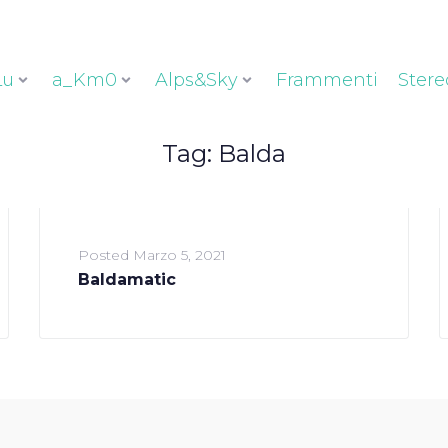
Lu
a_Km0
Alps&Sky
Frammenti
Stere
Tag:
Balda
Posted
Marzo 5, 2021
Baldamatic