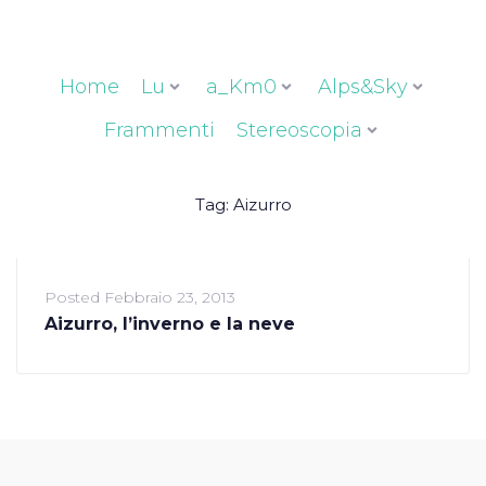
Home
Lu
a_Km0
Alps&Sky
Frammenti
Stereoscopia
Tag:
Aizurro
Posted
Febbraio 23, 2013
Aizurro, l’inverno e la neve