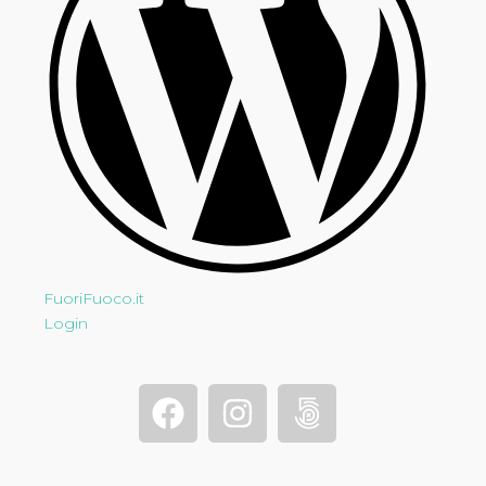
FuoriFuoco.it
Login