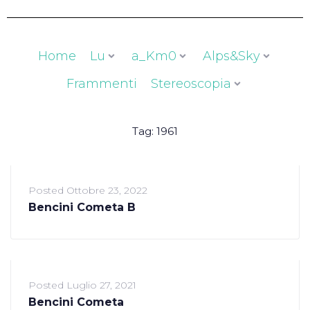
Home
Lu
a_Km0
Alps&Sky
Frammenti
Stereoscopia
Tag:
1961
Posted
Ottobre 23, 2022
Bencini Cometa B
Posted
Luglio 27, 2021
Bencini Cometa