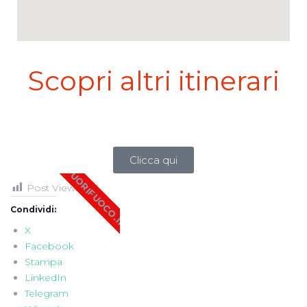
Scopri altri itinerari
Clicca per la pagina principale Alps&Sky di
FuoriFuoco.it
Clicca qui
FUORIFUOCO.IT
Post Views:
165
Condividi:
X
Facebook
Stampa
LinkedIn
Telegram