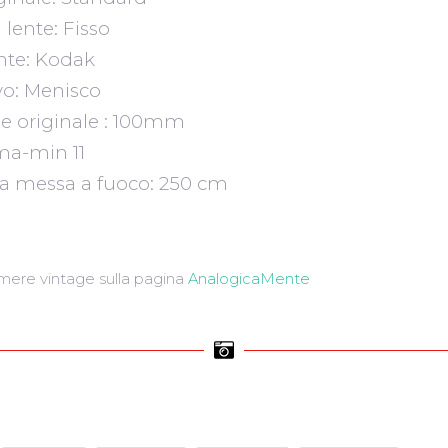
lente: Fisso
ente: Kodak
vo: Menisco
e originale : 100mm
ma-min 11
a messa a fuoco: 250 cm
amere vintage sulla pagina
AnalogicaMente