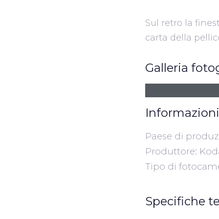
Sul retro la fine
carta della pelli
Galleria foto
Informazioni
Paese di produzio
Produttore: Ko
Tipo di fotocam
Specifiche t