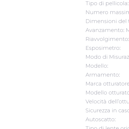
Tipo di pellicola
Numero massim
Dimensioni del t
Avanzamento: M
Riavvolgimento
Esposimetro:
Modo di Misura
Modello:
Armamento:
Marca otturator
Modello otturato
Velocità dell’ott
Sicurezza in cas
Autoscatto:
Tipo di lente or