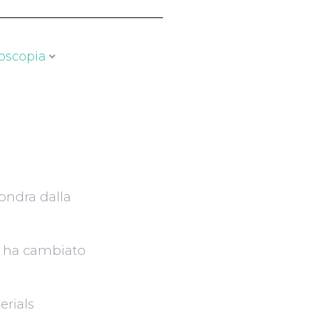
oscopia
3
ondra dalla
i ha cambiato
erials