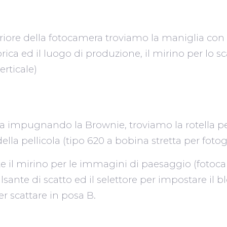
riore della fotocamera troviamo la maniglia con 
ca ed il luogo di produzione, il mirino per lo sca
erticale)
ra impugnando la Brownie, troviamo la rotella p
lla pellicola (tipo 620 a bobina stretta per fot
te il mirino per le immagini di paesaggio (foto
ulsante di scatto ed il selettore per impostare il b
er scattare in posa B.