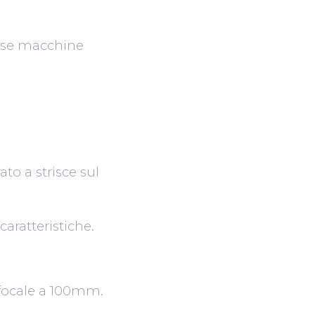
usse macchine
to a strisce sul
aratteristiche.
 focale a 100mm.