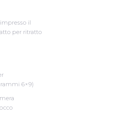
impresso il
tto per ritratto
er
ogrammi 6×9)
camera
locco