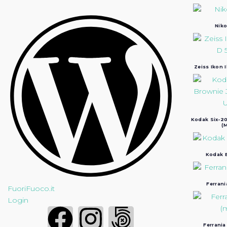
Niko
Zeiss Ikon 
Kodak Six-20
(M
Kodak B
Ferrani
FuoriFuoco.it
Login
Ferrania