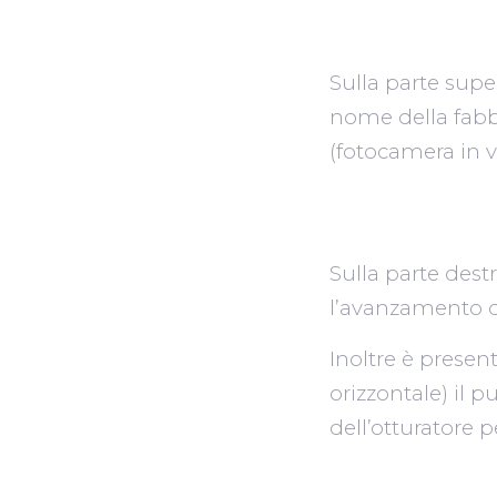
Sulla parte supe
nome della fabbri
(fotocamera in v
Sulla parte dest
l’avanzamento de
Inoltre è presen
orizzontale) il p
dell’otturatore p