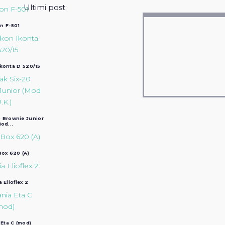
Ultimi post:
n F-501
Ikonta D 520/15
 Brownie Junior
od...
ox 620 (A)
a Elioflex 2
 Eta C (mod)