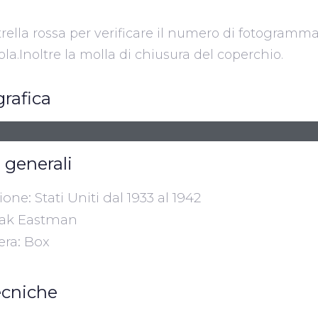
strella rossa per verificare il numero di fotogram
cola.Inoltre la molla di chiusura del coperchio.
grafica
 generali
ne: Stati Uniti dal 1933 al 1942
dak Eastman
era: Box
ecniche