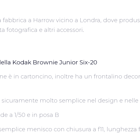
na fabbrica a Harrow vicino a Londra, dove prod
ta fotografica e altri accessori.
della Kodak Brownie Junior Six-20
ne è in cartoncino, inoltre ha un frontalino decora
sicuramente molto semplice nel design e nelle c
ude a 1/50 e in posa B
n semplice menisco con chiusura a f11, lunghezza