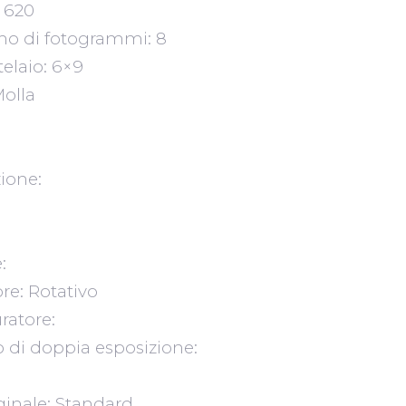
: 620
o di fotogrammi: 8
elaio: 6×9
olla
:
zione:
e:
re: Rotativo
uratore:
o di doppia esposizione:
iginale: Standard