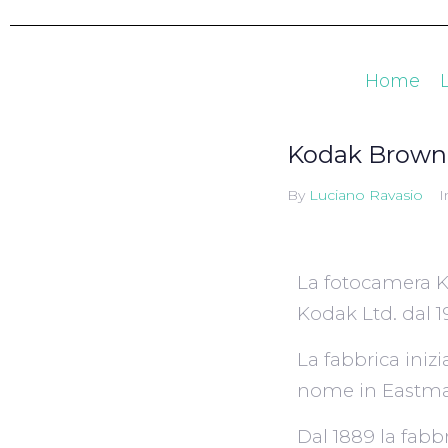
Home
Kodak Browni
By
Luciano Ravasio
I
La fotocamera K
Kodak Ltd. dal 1
La fabbrica ini
nome in Eastma
Dal 1889 la fabb