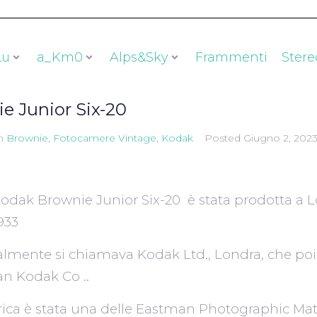
Lu
a_Km0
Alps&Sky
Frammenti
Stere
e Junior Six-20
n
Brownie
,
Fotocamere Vintage
,
Kodak
Posted
Giugno 2, 202
odak Brownie Junior Six-20 è stata prodotta a L
933
zialmente si chiamava Kodak Ltd., Londra, che po
n Kodak Co ..
rica è stata una delle Eastman Photographic Mat