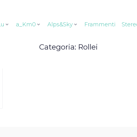
Lu
a_Km0
Alps&Sky
Frammenti
Stere
Categoria:
Rollei