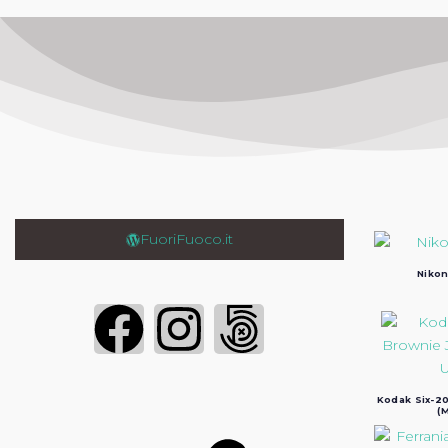
FuoriFuoco.it
Nikon
Login
Kodak Six-20
(M