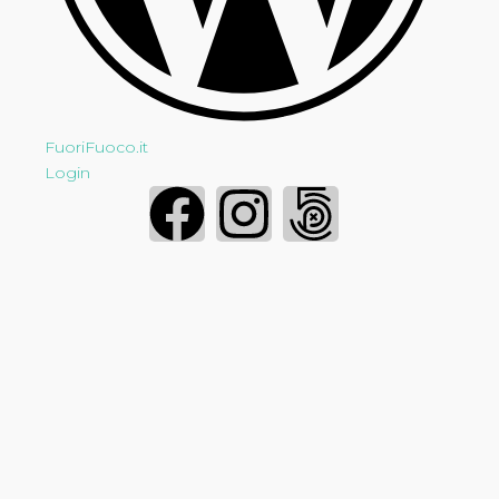
FuoriFuoco.it
Login