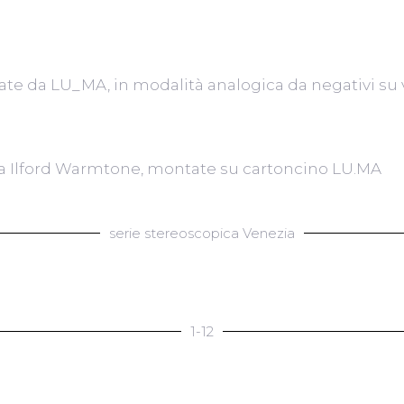
te da LU_MA, in modalità analogica da negativi su v
a Ilford Warmtone, montate su cartoncino LU.MA
serie stereoscopica Venezia
1-12