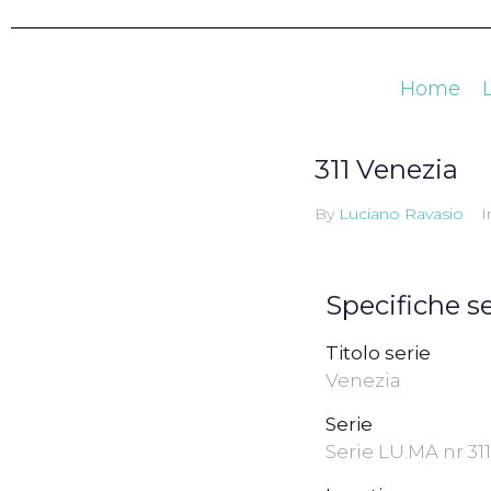
Home
311 Venezia
By
Luciano Ravasio
I
Specifiche se
Titolo serie
Venezia
Serie
Serie LU.MA nr 311