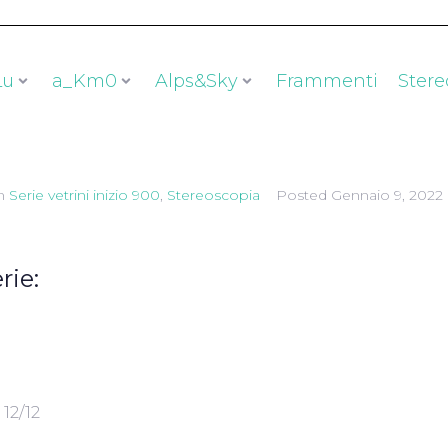
Lu
a_Km0
Alps&Sky
Frammenti
Stere
n
Serie vetrini inizio 900
,
Stereoscopia
Posted
Gennaio 9, 2022
rie:
 12/12