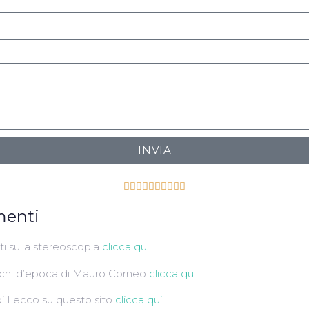
INVIA










menti
i sulla stereoscopia
clicca qui
cchi d’epoca di Mauro Corneo
clicca qui
di Lecco su questo sito
clicca qui