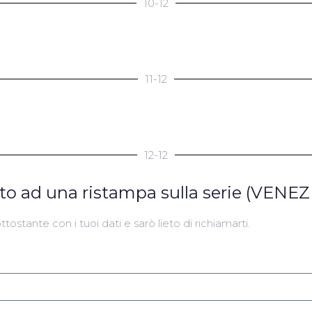
10-12
11-12
12-12
ato ad una ristampa sulla serie (VENEZ
tostante con i tuoi dati e sarò lieto di richiamarti.