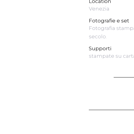
Location
Venezia
Fotografie e set
Fotografia stampa
secolo.
Supporti
stampate su cart