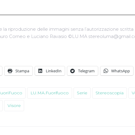
e la riproduzione delle immagini senza l’autorizzazione scritta d
uro Corneo e Luciano Ravasio ©LU.MA stereoluma@gmail.
Stampa
LinkedIn
Telegram
WhatsApp
FuoriFuoco
LU.MA.Fuorifuoco
Serie
Stereoscopia
V
Visore