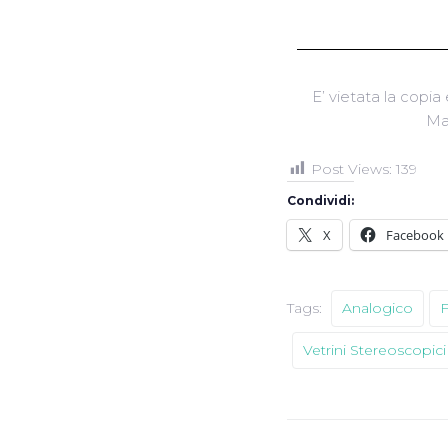
E’ vietata la copia 
Ma
Post Views:
139
Condividi:
X
Facebook
Tags:
Analogico
Vetrini Stereoscopici