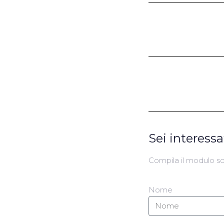
Sei interess
Compila il modulo sot
Nome