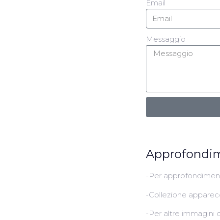
Email
Messaggio
Approfondi
-Per approfondiment
-Collezione appare
-Per altre immagini 