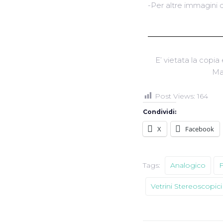
-Per altre immagini 
E’ vietata la copia 
Ma
Post Views:
164
Condividi:
X
Facebook
Tags:
Analogico
F
Vetrini Stereoscopici