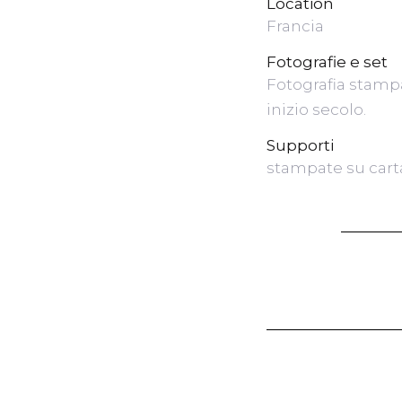
Location
Francia
Fotografie e set
Fotografia stampa
inizio secolo.
Supporti
stampate su cart