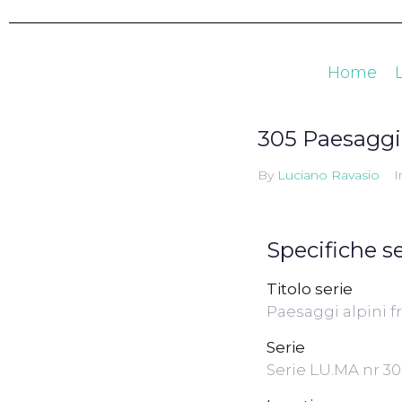
Home
305 Paesaggi 
By
Luciano Ravasio
I
Specifiche se
Titolo serie
Paesaggi alpini f
Serie
Serie LU.MA nr 305