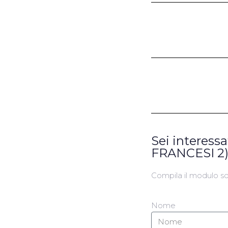
Sei interess
FRANCESI 2
Compila il modulo sot
Nome