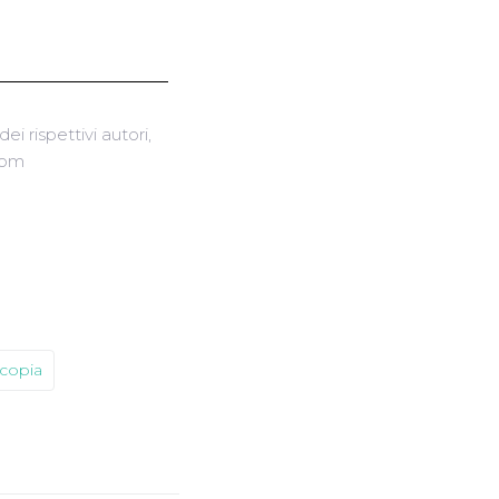
ei rispettivi autori,
com
copia