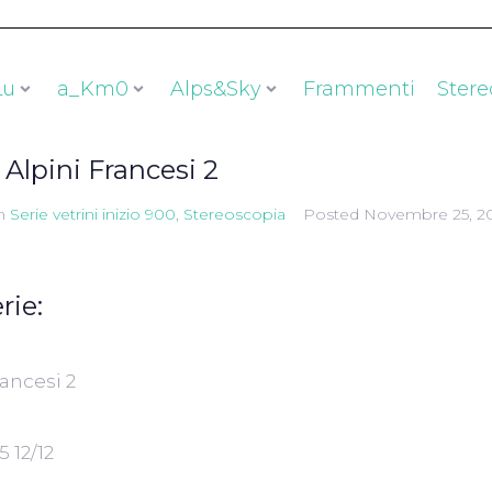
Lu
a_Km0
Alps&Sky
Frammenti
Stere
Alpini Francesi 2
n
Serie vetrini inizio 900
,
Stereoscopia
Posted
Novembre 25, 2
rie:
rancesi 2
 12/12