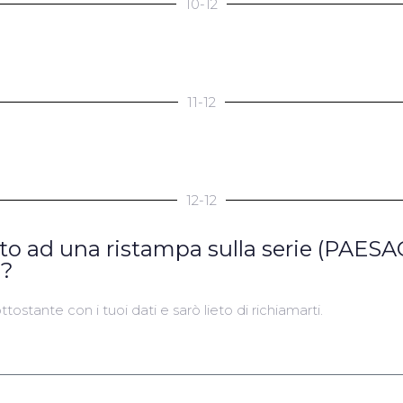
10-12
11-12
12-12
ato ad una ristampa sulla serie (PAES
)?
tostante con i tuoi dati e sarò lieto di richiamarti.