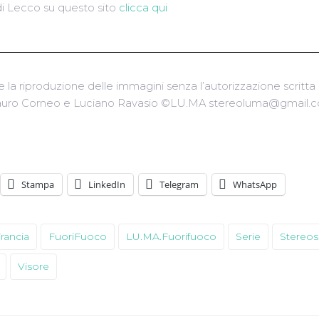
di Lecco su questo sito
clicca qui
e la riproduzione delle immagini senza l’autorizzazione scritta d
uro Corneo e Luciano Ravasio ©LU.MA stereoluma@gmail.
Stampa
LinkedIn
Telegram
WhatsApp
rancia
FuoriFuoco
LU.MA.Fuorifuoco
Serie
Stereos
Visore