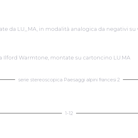
te da LU_MA, in modalità analogica da negativi su v
a Ilford Warmtone, montate su cartoncino LU.MA
serie stereoscopica Paesaggi alpini francesi 2
1-12