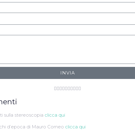
INVIA










menti
i sulla stereoscopia
clicca qui
cchi d’epoca di Mauro Corneo
clicca qui