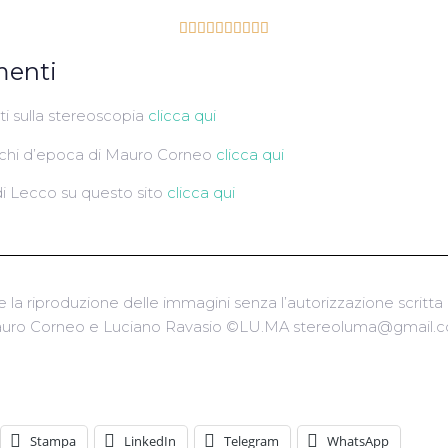










menti
i sulla stereoscopia
clicca qui
cchi d’epoca di Mauro Corneo
clicca qui
di Lecco su questo sito
clicca qui
e la riproduzione delle immagini senza l’autorizzazione scritta d
uro Corneo e Luciano Ravasio ©LU.MA stereoluma@gmail.
Stampa
LinkedIn
Telegram
WhatsApp