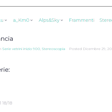
Lu
a_Km0
Alps&Sky
Frammenti
Stere
ancia
n
Serie vetrini inizio 900
,
Stereoscopia
Posted
Dicembre 29, 20
rie:
 18/18