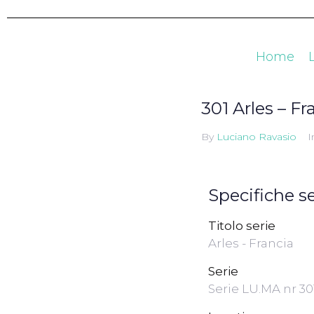
Home
301 Arles – Fr
By
Luciano Ravasio
I
Specifiche se
Titolo serie
Arles - Francia
Serie
Serie LU.MA nr 301