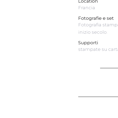
Location
Francia
Fotografie e set
Fotografia stampa
inizio secolo.
Supporti
stampate su cart