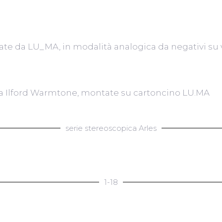
te da LU_MA, in modalità analogica da negativi su v
a Ilford Warmtone, montate su cartoncino LU.MA
serie stereoscopica Arles
1-18