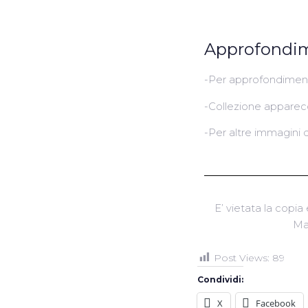
Approfondi
-Per approfondiment
-Collezione appare
-Per altre immagini 
E’ vietata la copia 
Ma
Post Views:
89
Condividi:
X
Facebook