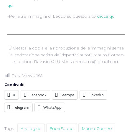
qui
-Per altre immagini di Lecco su questo sito
clicca qui
E’ vietata la copia e la riproduzione delle immagini senza
l’autorizzazione scritta dei rispettivi autori, Mauro Corneo
e Luciano Ravasio ©LU.MA stereoluma@gmail.com
Post Views:
165
Condividi:
X
Facebook
Stampa
LinkedIn
Telegram
WhatsApp
Tags:
Analogico
FuoriFuoco
Mauro Corneo