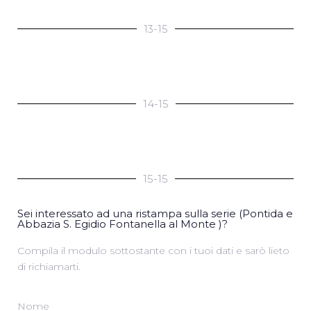
13-15
14-15
15-15
Sei interessato ad una ristampa sulla serie (Pontida e
Abbazia S. Egidio Fontanella al Monte )?
Compila il modulo sottostante con i tuoi dati e sarò lieto
di richiamarti.
Nome