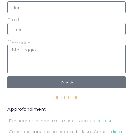
Email
Messaggio
INVIA










Approfondimenti
-Per approfondimenti sulla stereoscopia
clicca qui
-Collezione apparecchi d’epoca di Mauro Corneo
clicca