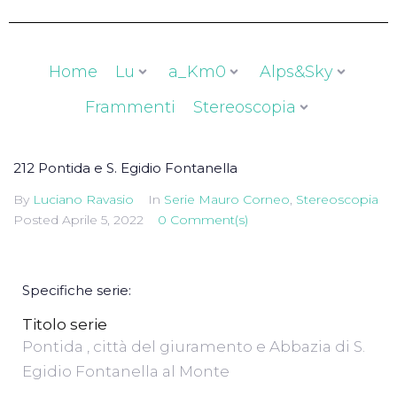
Home
Lu
a_Km0
Alps&Sky
Frammenti
Stereoscopia
212 Pontida e S. Egidio Fontanella
By
Luciano Ravasio
In
Serie Mauro Corneo
,
Stereoscopia
Posted
Aprile 5, 2022
0 Comment(s)
Specifiche serie:
Titolo serie
Pontida , città del giuramento e Abbazia di S.
Egidio Fontanella al Monte