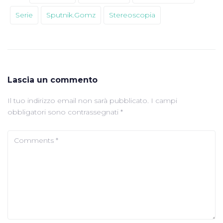
Serie
Sputnik.gomz
Stereoscopia
Lascia un commento
Il tuo indirizzo email non sarà pubblicato.
I campi
obbligatori sono contrassegnati
*