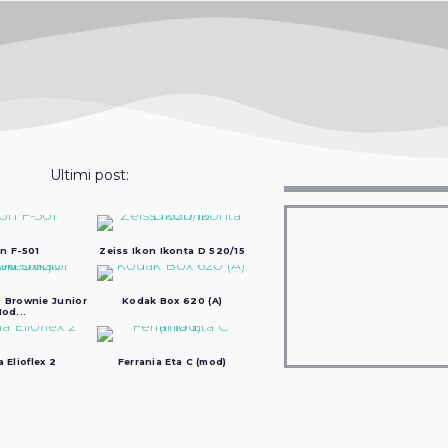
Ultimi post:
n F-501
Zeiss Ikon Ikonta D 520/15
 Brownie Junior
Kodak Box 620 (A)
od...
a Elioflex 2
Ferrania Eta C (mod)