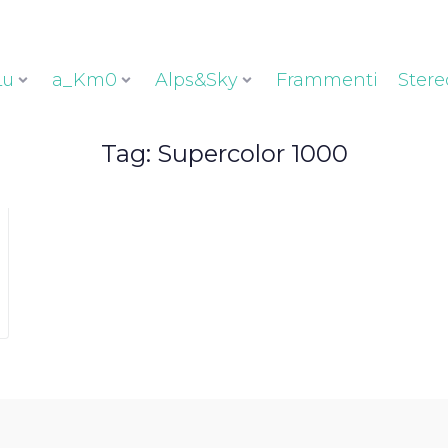
Lu
a_Km0
Alps&Sky
Frammenti
Stere
Tag:
Supercolor 1000