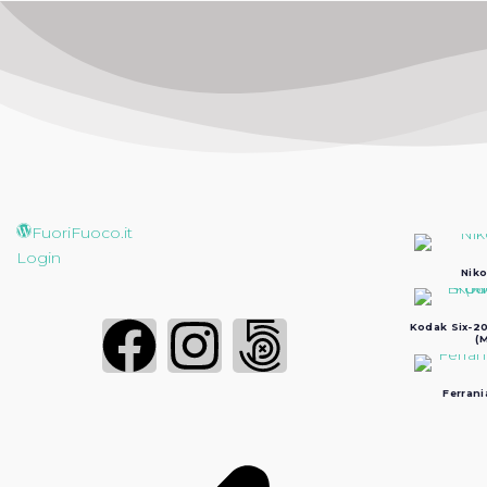
FuoriFuoco.it
Login
Niko
Kodak Six-20
(M
Ferrani