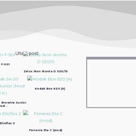
Ultimi post:
 F-501
Zeiss Ikon Ikonta D 520/15
Kodak Box 620 (A)
 Brownie Junior
od...
Elioflex 2
Ferrania Eta C (mod)