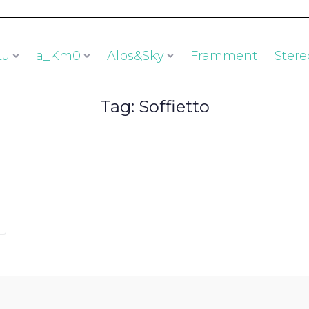
Lu
a_Km0
Alps&Sky
Frammenti
Stere
Tag:
Soffietto