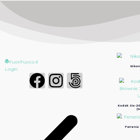
FuoriFuoco.it
Nikon
Login
Kodak Six-20
(M
Ferrania 