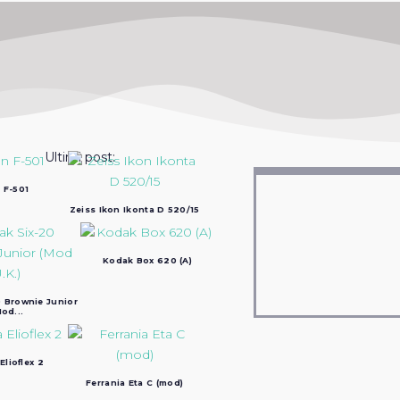
Ultimi post:
 F-501
Zeiss Ikon Ikonta D 520/15
Kodak Box 620 (A)
 Brownie Junior
od...
Elioflex 2
Ferrania Eta C (mod)