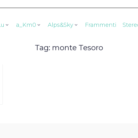
Lu
a_Km0
Alps&Sky
Frammenti
Stere
Tag:
monte Tesoro