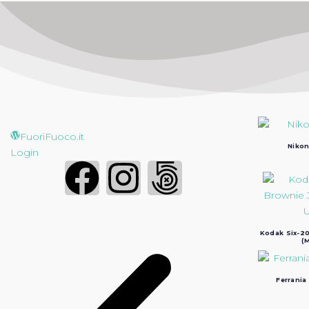
FuoriFuoco.it
Nikon
Login
Kodak Six-20
(M
Ferrania 