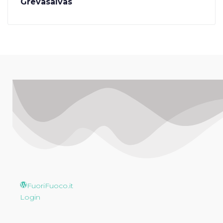
Grevasalvas
FuoriFuoco.it
Login