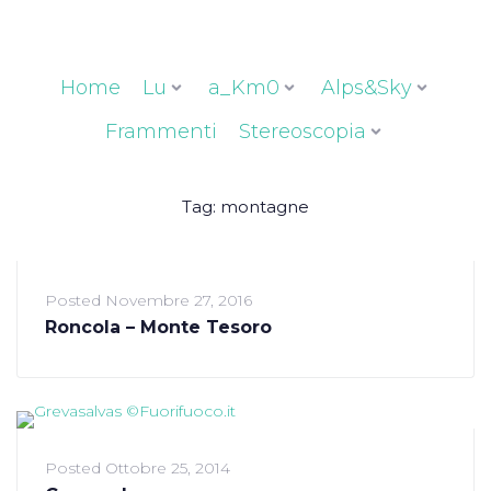
Home
Lu
a_Km0
Alps&Sky
Frammenti
Stereoscopia
Tag:
montagne
Posted
Novembre 27, 2016
Roncola – Monte Tesoro
Posted
Ottobre 25, 2014