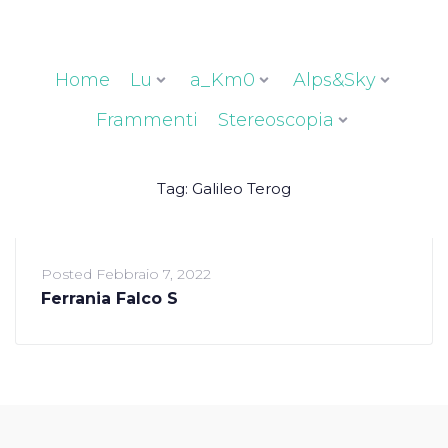
Home
Lu
a_Km0
Alps&Sky
Frammenti
Stereoscopia
Tag:
Galileo Terog
Posted
Febbraio 7, 2022
Ferrania Falco S