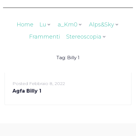
Home
Lu
a_Km0
Alps&Sky
Frammenti
Stereoscopia
Tag:
Billy 1
Posted
Febbraio 8, 2022
Agfa Billy 1