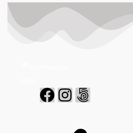
FuoriFuoco.it
Login