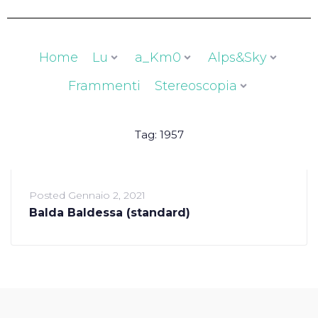
Home
Lu
a_Km0
Alps&Sky
Frammenti
Stereoscopia
Tag:
1957
Posted
Gennaio 2, 2021
Balda Baldessa (standard)