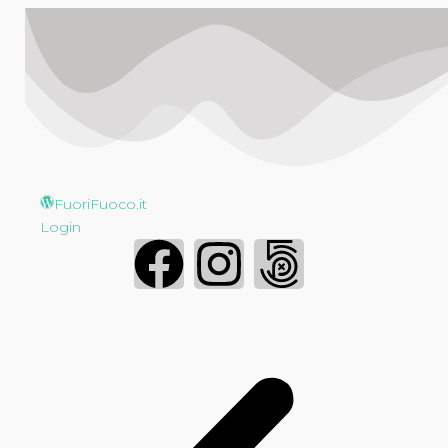
FuoriFuoco.it
Login