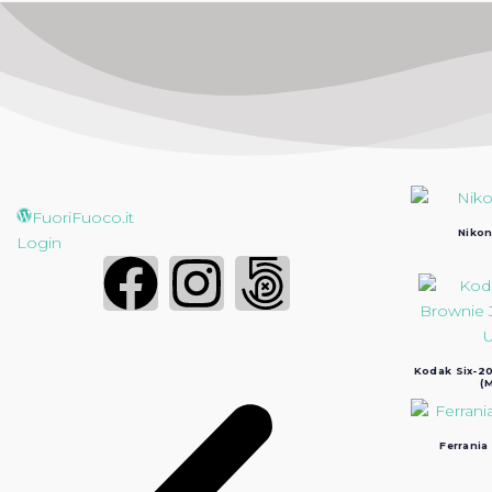
FuoriFuoco.it
Nikon
Login
Kodak Six-20
(M
Ferrania 