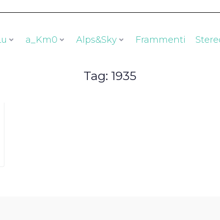
Lu
a_Km0
Alps&Sky
Frammenti
Stere
Tag:
1935