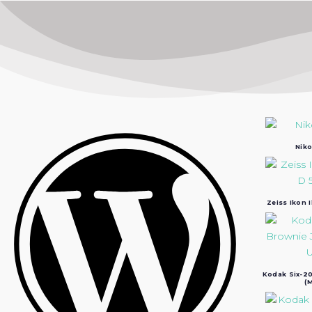
Niko
Zeiss Ikon 
Kodak Six-20
(M