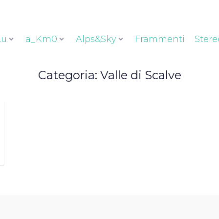
Lu
a_Km0
Alps&Sky
Frammenti
Stere
Categoria:
Valle di Scalve