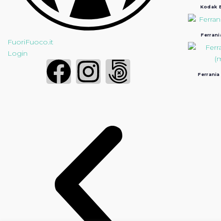
Kodak B
Ferrani
FuoriFuoco.it
Login
Ferrania