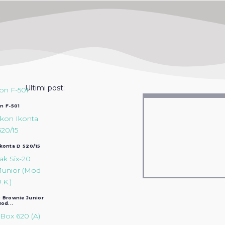
Ultimi post:
n F-501
Ikonta D 520/15
 Brownie Junior
od...