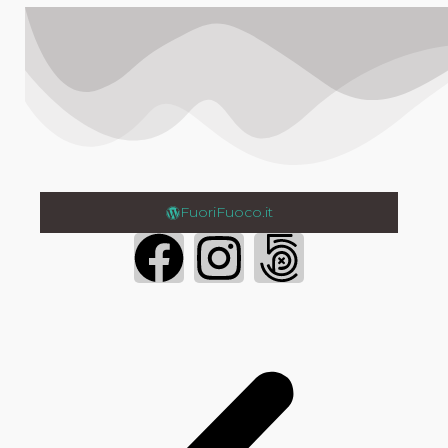
FuoriFuoco.it
Login