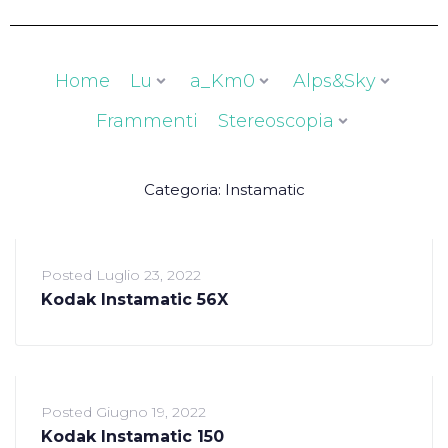
Home
Lu
a_Km0
Alps&Sky
Frammenti
Stereoscopia
Categoria:
Instamatic
Posted
Luglio 23, 2022
Kodak Instamatic 56X
Posted
Giugno 19, 2022
Kodak Instamatic 150