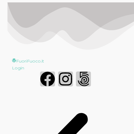
FuoriFuoco.it
Login