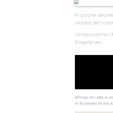
In poche decine
sinistra del nos
Un’escursione c
Engadinesi.
API key not valid, or no
to 30 minutes for key to