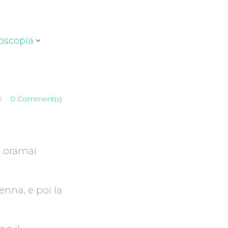
oscopia
9
0 Comment(s)
, oramai
enna, e poi la