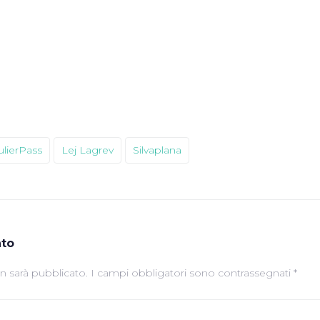
iulierPass
Lej Lagrev
Silvaplana
to
on sarà pubblicato.
I campi obbligatori sono contrassegnati
*