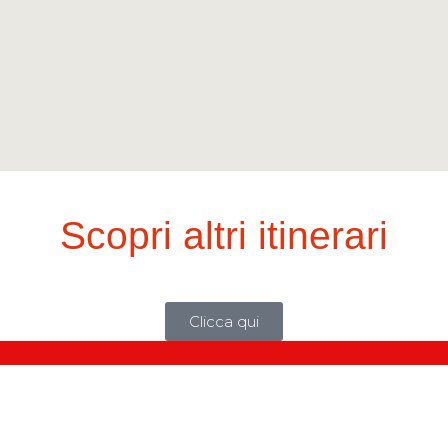
Scopri altri itinerari
cca per la pagina principale Apls&Sky di FuoriFuoc
Clicca qui