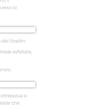
o il
 verso lo
 dal Stradin.
trada asfaltata,
enzio.
 oltrepassa si
atelle che