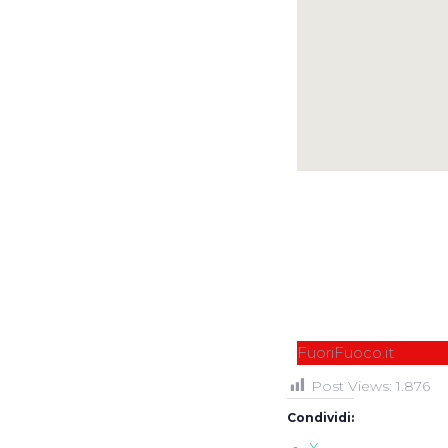
Cli
FuoriFuoco.it
Post Views:
1.876
Condividi: