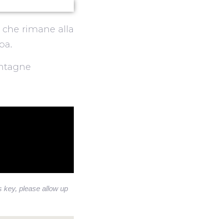
 che rimane alla
pa.
ontagne
is key, please allow up