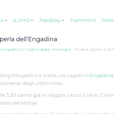
Lu
a_Km0
Alps&Sky
Frammenti
Stere
 perla dell’Engadina
n
Engadina CH
,
laghi e dighe
,
Montagne
Posted
Agosto 3, 201
king fotografico è scelta, Lej Lagrev in
Engadina
corrente degli ultimi mesi.
lle 5,30 siamo già in viaggio, Lecco, Colico, Chiav
Passo del Maloja.