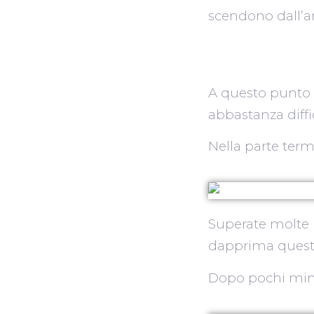
scendono dall’an
A questo punto 
abbastanza diffi
Nella parte term
Superate molte r
dapprima questa 
Dopo pochi minu