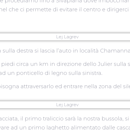
e procediamo fino a Slvaplana dove imbocchiam
l che ci permette di evitare il centro e dirigerci
sulla destra si lascia l’auto in località Chamanna
 piedi circa un km in direzione dello Julier sulla s
ad un ponticello di legno sulla sinistra.
ogna attraversarlo ed entrare nella zona del sil
acciata, il primo traliccio sarà la nostra bussola, si
ivare ad un primo laghetto alimentato dalle casc