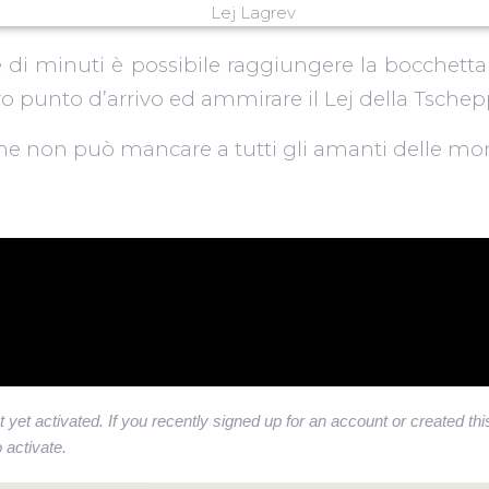
 di minuti è possibile raggiungere la bocchetta
tro punto d’arrivo ed ammirare il Lej della Tschep
he non può mancare a tutti gli amanti delle m
t yet activated. If you recently signed up for an account or created th
 activate.