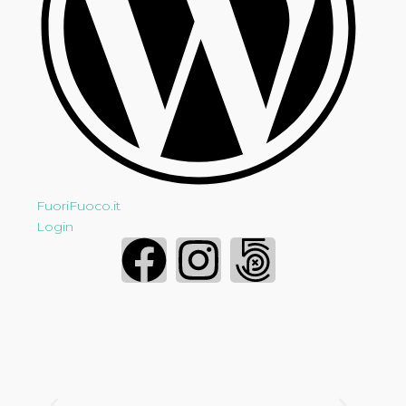
FuoriFuoco.it
Login