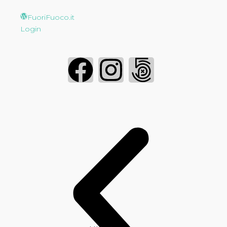
FuoriFuoco.it
Login