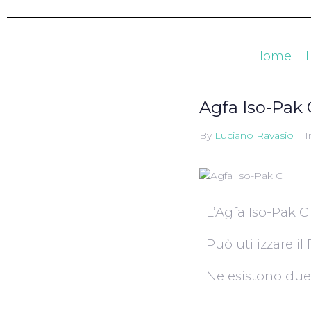
Home
Agfa Iso-Pak 
By
Luciano Ravasio
I
L’Agfa Iso-Pak C
Può utilizzare i
Ne esistono due 