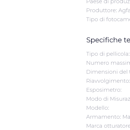
Paese di produz
Produttore: Agf
Tipo di fotocam
Specifiche t
Tipo di pellicol
Numero massimo
Dimensioni del t
Riavvolgimento
Esposimetro:
Modo di Misura
Modello:
Armamento: Ma
Marca otturatore