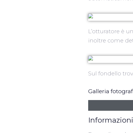
L’otturatore è u
inoltre come dett
Sul fondello tro
Galleria fotogra
Informazioni