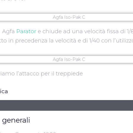
n Agfa
Parator
e chiude ad una velocità fissa di 1
o in precedenza la velocità e di 1/40 con l’utilizz
viamo l’attacco per il treppiede
fica
 generali