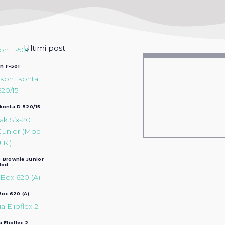
Ultimi post:
n F-501
Ikonta D 520/15
 Brownie Junior
od...
ox 620 (A)
a Elioflex 2