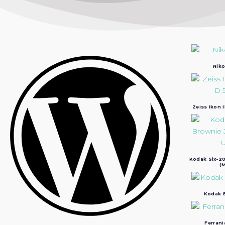
Niko
Zeiss Ikon 
Kodak Six-20
(M
Kodak B
Ferrani