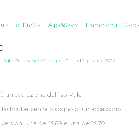
Lu
a_Km0
Alps&Sky
Frammenti
Stere
C
n
Agfa
,
Fotocamere Vintage
Posted
Agosto 4, 2020
 è un’evoluzione dell’Iso-Pak.
l Flashcube, senza bisogno di un accessorio
versioni una del 1969 e una del 1970