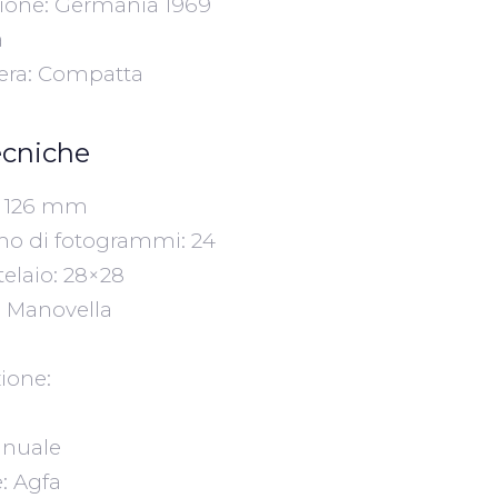
ione: Germania 1969
a
era: Compatta
ecniche
a: 126 mm
 di fotogrammi: 24
elaio: 28×28
: Manovella
zione:
nuale
: Agfa