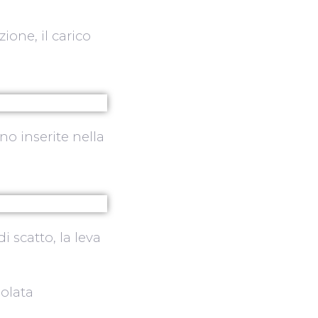
ione, il carico
no inserite nella
 scatto, la leva
golata