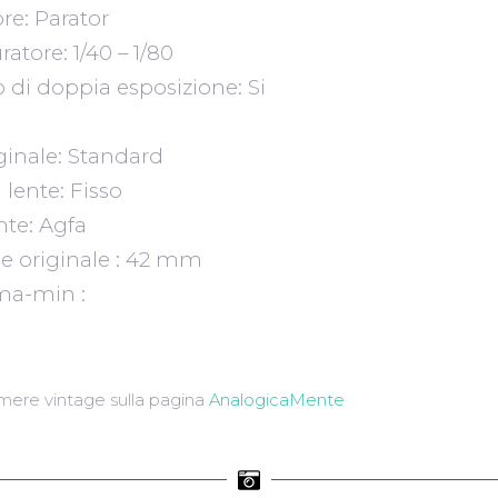
re: Parator
uratore: 1/40 – 1/80
o di doppia esposizione: Si
iginale: Standard
lente: Fisso
nte: Agfa
e originale : 42 mm
ma-min :
amere vintage sulla pagina
AnalogicaMente